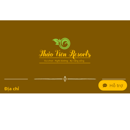
Hỗ trợ
Địa chỉ
Xóm Cời, Phường Tùng Thiện, Thành Phố Hà Nội
Điện thoại
024 33 833 888
/
024 33 685 685
Hotline