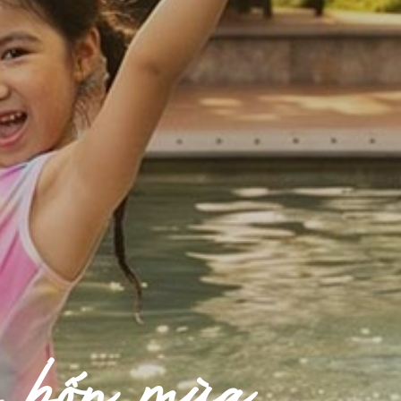
 bốn mùa