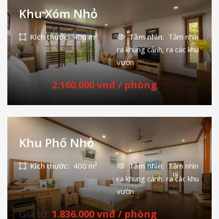
Khu Xóm Nhỏ
Kích thước:
400 m²
Tầm nhìn:
Tầm nhìn
ra khung cảnh, ra các khu
vườn
Giá từ:
2.160.000 vnđ / phòng
Khu Phố Nhỏ
Kích thước:
400 m²
Tầm nhìn:
Tầm nhìn
ra khung cảnh, ra các khu
vườn
Giá từ:
1.836.000 vnđ / phòng