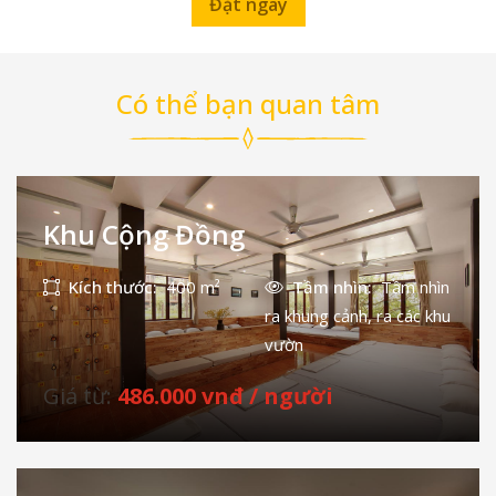
Đặt ngay
Có thể bạn quan tâm
Khu Cộng Đồng
Kích thước:
400 m²
Tầm nhìn:
Tầm nhìn
ra khung cảnh, ra các khu
vườn
Giá từ:
486.000 vnđ / người