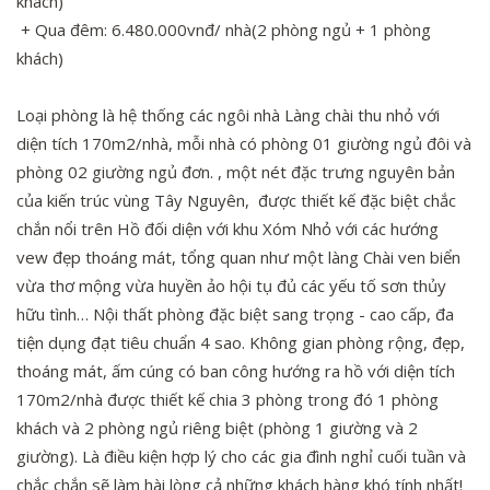
khách)
+ Qua đêm: 6.480.000vnđ/ nhà(2 phòng ngủ + 1 phòng
khách)
Loại phòng là hệ thống các ngôi nhà Làng chài thu nhỏ với
diện tích 170m2/nhà, mỗi nhà có phòng 01 giường ngủ đôi và
phòng 02 giường ngủ đơn. , một nét đặc trưng nguyên bản
của kiến trúc vùng Tây Nguyên, được thiết kế đặc biệt chắc
chắn nổi trên Hồ đối diện với khu Xóm Nhỏ với các hướng
vew đẹp thoáng mát, tổng quan như một làng Chài ven biển
vừa thơ mộng vừa huyền ảo hội tụ đủ các yếu tố sơn thủy
hữu tình… Nội thất phòng đặc biệt sang trọng - cao cấp, đa
tiện dụng đạt tiêu chuẩn 4 sao. Không gian phòng rộng, đẹp,
thoáng mát, ấm cúng có ban công hướng ra hồ với diện tích
170m2/nhà được thiết kế chia 3 phòng trong đó 1 phòng
khách và 2 phòng ngủ riêng biệt (phòng 1 giường và 2
giường). Là điều kiện hợp lý cho các gia đình nghỉ cuối tuần và
chắc chắn sẽ làm hài lòng cả những khách hàng khó tính nhất!