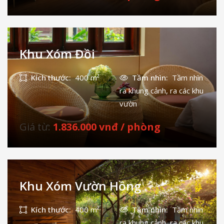
Khu Xóm Đồi
Kích thước:
400 m²
Tầm nhìn:
Tầm nhìn
ra khung cảnh, ra các khu
vườn
Giá từ:
1.836.000 vnđ / phòng
Khu Xóm Vườn Hồng
Kích thước:
400 m²
Tầm nhìn:
Tầm nhìn
ra khung cảnh, ra các khu