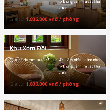
ra khung cảnh, ra các khu
vườn
Giá từ:
1.836.000 vnđ / phòng
Khu Xóm Đồi
Kích thước:
400 m²
Tầm nhìn:
Tầm nhìn
ra khung cảnh, ra các khu
vườn
Giá từ:
1.836.000 vnđ / phòng