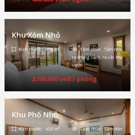
Khu Xóm Nhỏ
Kích thước:
400 m²
Tầm nhìn:
Tầm nhìn
ra khung cảnh, ra các khu
vườn
Giá từ:
2.160.000 vnđ / phòng
Khu Phố Nhỏ
Kích thước:
400 m²
Tầm nhìn:
Tầm nhìn