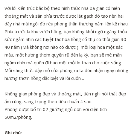
Với lối kiến trúc bắc bộ theo hình thức nhà ba gian có hiên
thoáng mát và sân phía trước được lát gạch đỏ tạo nên hai
dãy nhà mái ngói đỏ rêu phong thân thương nằm liền kề nhau.
Phía trước là khu vườn hồng, bạn không khỏi ngỡ ngàng thỏa
sức ngắm nhìn các tuyệt tác hoa hồng cổ thụ có thời gian 30-
40 năm (Mà không nơi nào có được ), mỗi loại hoa một sắc
màu, một hương thơm quyến rũ đến lạ kỳ, bạn sẽ mê mẩn
ngắm nhìn mà quên đi bao mệt mỏi lo toan cho cuộc sống.
Mỗi sáng thức dậy mở cửa phòng ra ta đón nhận ngay những
hương thơm hồng đặc biệt và lôi cuốn…
Không gian phòng đẹp và thoáng mát, tiện nghi nội thất đẹp
ấm cúng, sang trọng theo tiêu chuẩn 4 sao.
Phòng được bố trí 02 giường ngủ đơn với diện tích
50m2/phòng.
Ghi chú: