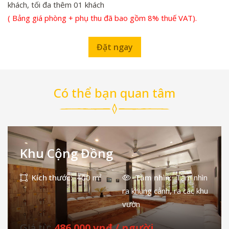
khách, tối đa thêm 01 khách
( Bảng giá phòng + phụ thu đã bao gồm 8% thuế VAT).
Đặt ngay
Có thể bạn quan tâm
Khu Cộng Đồng
Kích thước:
400 m²
Tầm nhìn:
Tầm nhìn
ra khung cảnh, ra các khu
vườn
Giá từ:
486.000 vnđ / người