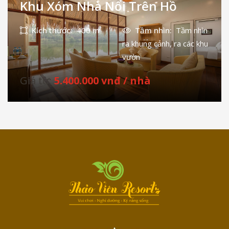
Khu Xóm Nhà Nổi Trên Hồ
Kích thước:
400 m²
Tầm nhìn:
Tầm nhìn
ra khung cảnh, ra các khu
vườn
Giá từ:
5.400.000 vnđ / nhà