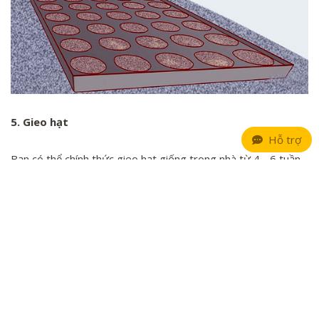
5. Gieo hạt
Hỗ trợ
Bạn có thể chính thức gieo hạt giống trong nhà từ 4 - 6 tuần
trước khi cấy chúng ra ngoài. Chuẩn bị khay gieo hạt (tốt nhất
là loại khay có chia ô), đất trồng và hạt giống. Đổ đất vào
từng ô, gieo hạt, phủ một lớp đất mỏng bên trên và tưới
nước. Đặt chiếc khay ở khu vực nhận được nguồn ánh sáng dồi
dào, nhiệt độ ảnh sáng thấp nhất là 26 độ C. Khi cặp lá đầu
tiên nhú lên, cây non sẵn sàng để trồng sang chậu mới hoặc
trồng trực tiếp ngoài vườn.