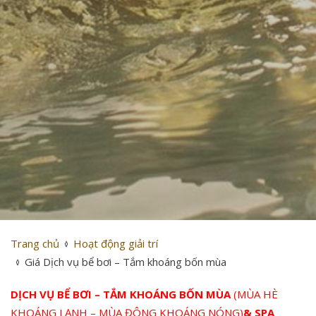
Trang chủ
Hoạt động giải trí
Giá Dịch vụ bể bơi – Tắm khoáng bốn mùa
DỊCH VỤ BỂ BƠI – TẮM KHOÁNG BỐN MÙA
(MÙA HÈ
KHOÁNG LẠNH – MÙA ĐÔNG KHOÁNG NÓNG)
& SPA