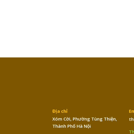
Địa chỉ
Em
Xóm Cời, Phường Tùng Thiện,
th
Thành Phố Hà Nội
Th