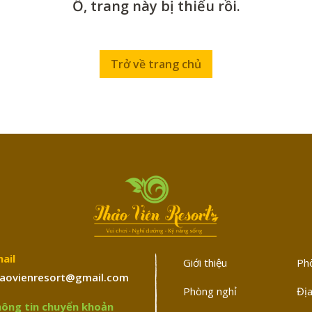
Ồ, trang này bị thiếu rồi.
Trở về trang chủ
ail
Giới thiệu
Ph
aovienresort@gmail.com
Phòng nghỉ
Địa
ông tin chuyển khoản